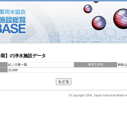
一期】の浄水施設データ
事業主体名
紀ノ川第一期
和歌山
21,500
©Copyright 2004, Japan Industrial Water A