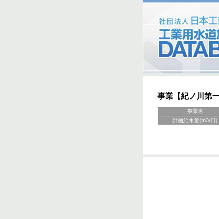
事業【紀ノ川第
事業名
計画給水量(m3/日)