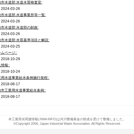
治市水道部:水道水質検査室:
024-03-26
治市水道部:水道事業所等一覧:
024-03-26
治市水道部:水道部の財政:
024-03-26
治市水道部:水質基準項目と解説:
024-03-25
ームページ::
018-10-29
情報::
018-10-24
業用水道事業給水条例施行規程::
018-08-17
治市工業用水道事業給水条例::
018-08-17
本工業用水関連情報(JIWA INFO)は河川整備基金の助成を受けて整備しました。
©Copyright 2006, Japan Industrial Water Association. All Rights Reserved.